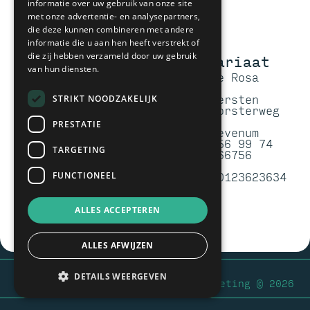
informatie over uw gebruik van onze site
met onze advertentie- en analysepartners,
die deze kunnen combineren met andere
informatie die u aan hen heeft verstrekt of
Menu
Secretariaat
die zij hebben verzameld door uw gebruik
van hun diensten.
Agenda
p/a Hoeve Rosa
Leden
t.a.v.
Vorige events
Yvonne Kersten
STRIKT NOODZAKELIJK
Lid worden
Grubbenvorsterweg
Contact
66
PRESTATIE
5975RB Sevenum
06 - 38 56 99 74
TARGETING
KVK: 40166756
IBAN:
NL06RABO0123623634
FUNCTIONEEL
ALLES ACCEPTEREN
ALLES AFWIJZEN
Privacybeleid
DETAILS WEERGEVEN
Bear’s Factory 🐻 We produce marketing
© 2026