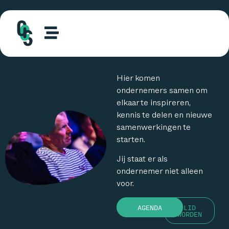
Hier komen
ondernemers samen om
elkaar te inspireren,
kennis te delen en nieuwe
samenwerkingen te
starten.
Jij staat er als
ondernemer niet alleen
voor.
AGENDA
LID
WORDEN